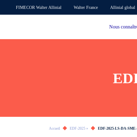
FIMECOR Walter Allinial
Walter France
Allinial global
Nous connaîtr
EDF
Accueil
EDF-2025 »
EDF-2025-LS-DA-SME-