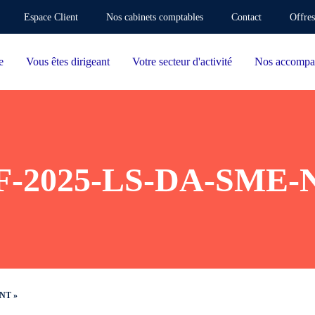
Espace Client
Nos cabinets comptables
Contact
Offres
e
Vous êtes dirigeant
Votre secteur d'activité
Nos accompa
-2025-LS-DA-SME-
NT »