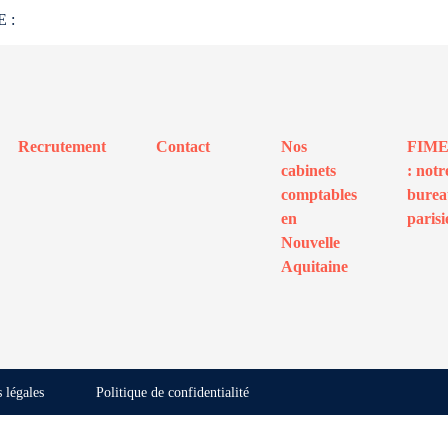
E :
Recrutement
Contact
Nos
FIM
cabinets
: notr
comptables
bure
en
parisi
Nouvelle
Aquitaine
 légales
Politique de confidentialité