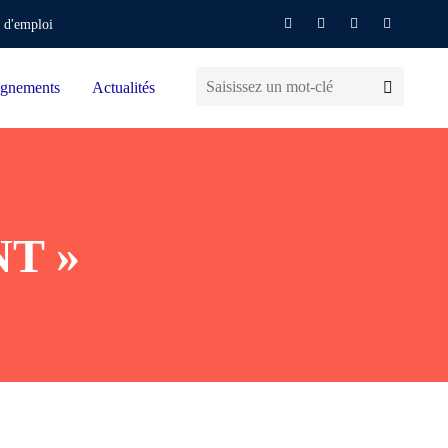
 d'emploi
gnements
Actualités
NT »