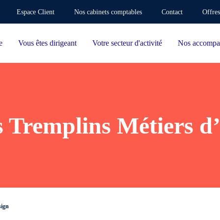
Espace Client
Nos cabinets comptables
Contact
Offres
e
Vous êtes dirigeant
Votre secteur d'activité
Nos accompa
 Tremplins Métiers d’
sign