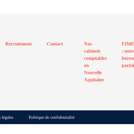
Recrutement
Contact
Nos
FIM
cabinets
: notr
comptables
bure
en
parisi
Nouvelle
Aquitaine
 légales
Politique de confidentialité