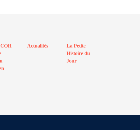
ECOR
Actualités
La Petite
e
Histoire du
au
Jour
en