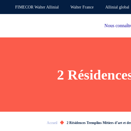
FIMECOR Walter Allinial
Walter France
Allinial global
Nous connaîtr
2 Résidences
Accueil
2 Résidences Tremplins Métiers d’art et de