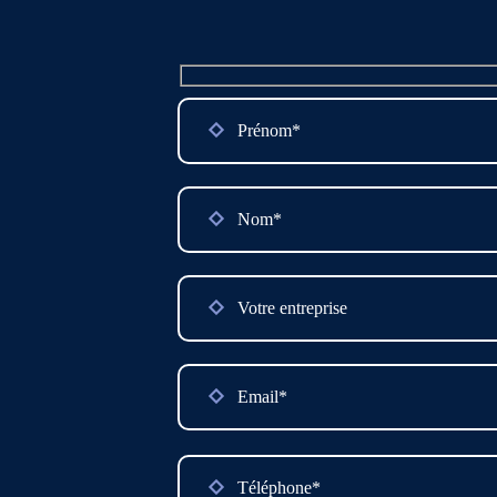
Please
leave
this