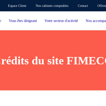
Espace Client
Nos cabinets comptables
Contact
Offres
e
Vous êtes dirigeant
Votre secteur d'activité
Nos accompa
rédits du site FIME