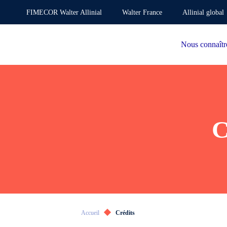
FIMECOR Walter Allinial
Walter France
Allinial global
Nous connaîtr
C
Accueil
Crédits