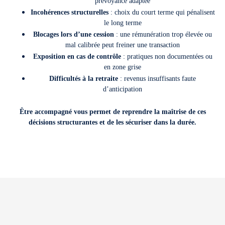
prévoyance adaptée
Incohérences structurelles
: choix du court terme qui pénalisent
le long terme
Blocages lors d’une cession
: une rémunération trop élevée ou
mal calibrée peut freiner une transaction
Exposition en cas de contrôle
: pratiques non documentées ou
en zone grise
Difficultés à la retraite
: revenus insuffisants faute
d’anticipation
Être accompagné vous permet de reprendre la maîtrise de ces
décisions structurantes et de les sécuriser dans la durée.