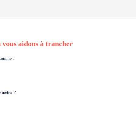
s vous aidons à trancher
 comme :
e métier ?