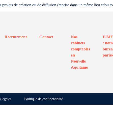
 projets de création ou de diffusion (reprise dans un même lieu et/ou to
Recrutement
Contact
Nos
FIM
cabinets
: notr
comptables
bure
en
parisi
Nouvelle
Aquitaine
 légales
Politique de confidentialité