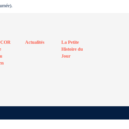
urnée).
ECOR
Actualités
La Petite
e
Histoire du
au
Jour
en