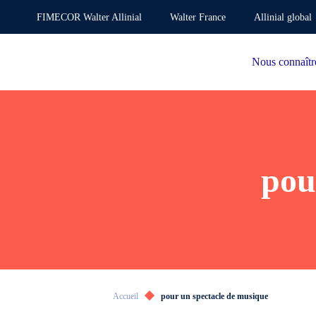
FIMECOR Walter Allinial
Walter France
Allinial global
Nous connaîtr
pou
Accueil
pour un spectacle de musique