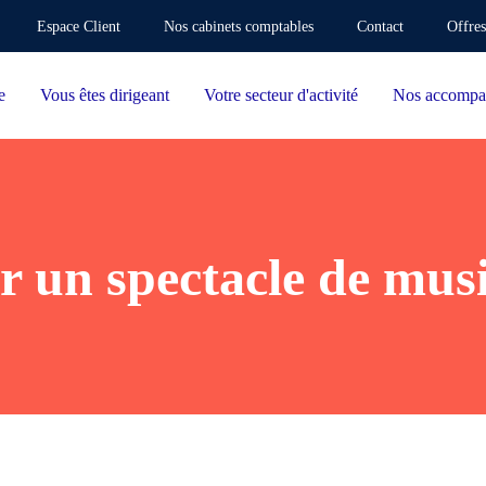
Espace Client
Nos cabinets comptables
Contact
Offres
e
Vous êtes dirigeant
Votre secteur d'activité
Nos accompa
r un spectacle de mus