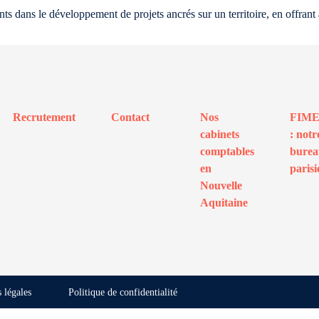
dans le développement de projets ancrés sur un territoire, en offrant à 
Recrutement
Contact
Nos
FIM
cabinets
: notr
comptables
bure
en
parisi
Nouvelle
Aquitaine
 légales
Politique de confidentialité