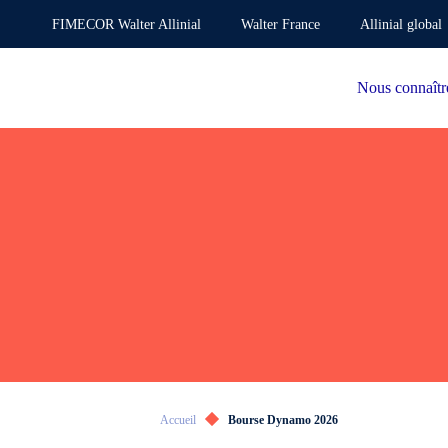
FIMECOR Walter Allinial
Walter France
Allinial global
Nous connaîtr
Accueil
Bourse Dynamo 2026