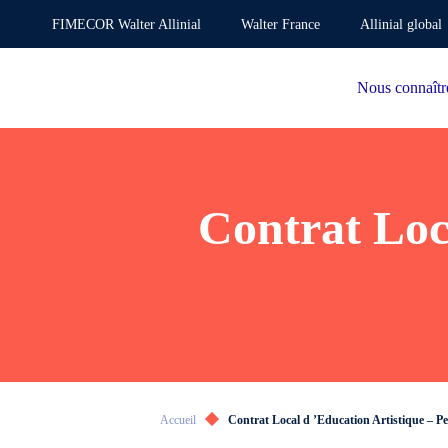
FIMECOR Walter Allinial
Walter France
Allinial global
Nous connaîtr
Contrat Loca
Accueil
Contrat Local d ’Education Artistique – Pe