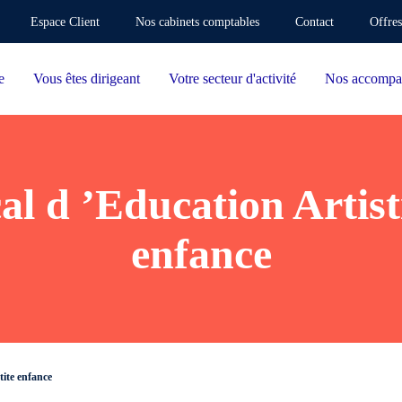
Espace Client
Nos cabinets comptables
Contact
Offres
e
Vous êtes dirigeant
Votre secteur d'activité
Nos accompa
l d ’Education Artist
enfance
tite enfance