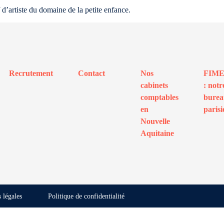
d’artiste du domaine de la petite enfance.
Recrutement
Contact
Nos
FIM
cabinets
: notr
comptables
bure
en
parisi
Nouvelle
Aquitaine
 légales
Politique de confidentialité