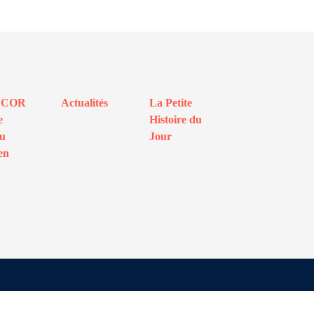
ECOR
Actualités
La Petite
e
Histoire du
au
Jour
en