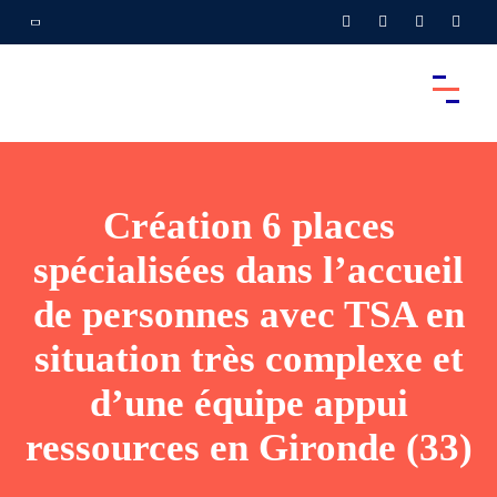
Création 6 places
spécialisées dans l’accueil
de personnes avec TSA en
situation très complexe et
d’une équipe appui
ressources en Gironde (33)