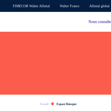
FIMECOR Walter Allinial
Walter France
Allinial global
Nous connaîtr
Accueil
Espace Kiosque