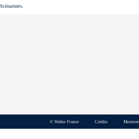
Scénaristes.
© Walter France
Crédits
Mentions