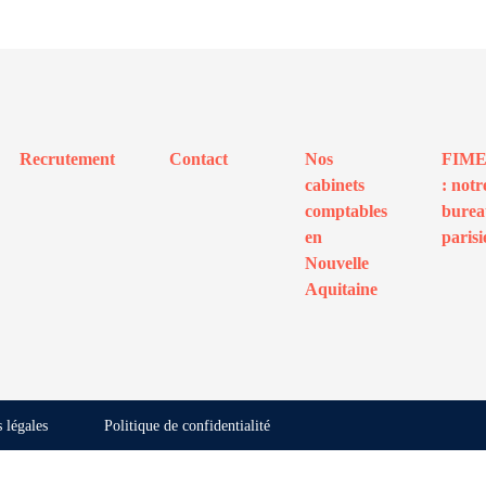
Recrutement
Contact
Nos
FIM
cabinets
: notr
comptables
bure
en
parisi
Nouvelle
Aquitaine
 légales
Politique de confidentialité