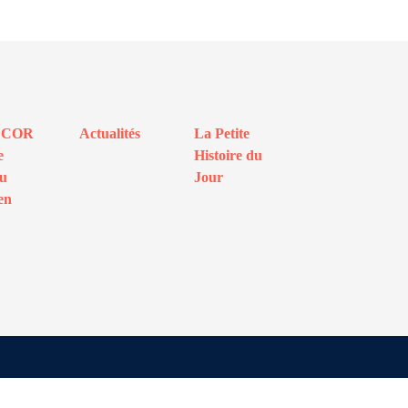
ECOR
Actualités
La Petite
e
Histoire du
au
Jour
en