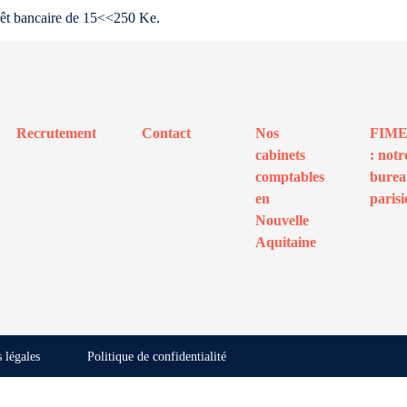
prêt bancaire de 15<<250 Ke.
Recrutement
Contact
Nos
FIM
cabinets
: notr
comptables
bure
en
parisi
Nouvelle
Aquitaine
 légales
Politique de confidentialité