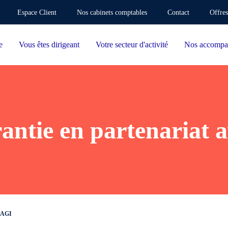
Espace Client
Nos cabinets comptables
Contact
Offres
e
Vous êtes dirigeant
Votre secteur d'activité
Nos accompa
antie en partenariat 
SIAGI