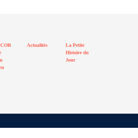
ECOR
Actualités
La Petite
e
Histoire du
au
Jour
en