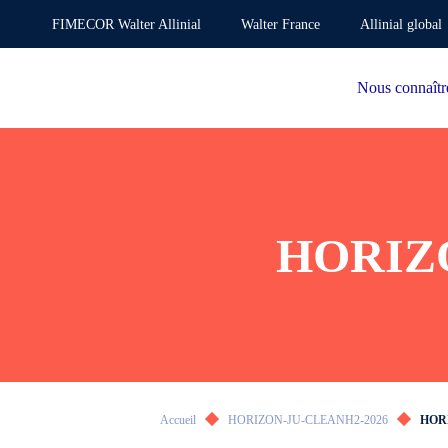
FIMECOR Walter Allinial
Walter France
Allinial global
Nous connaîtr
HORIZO
Accueil
HORIZON-JU-CLEANH2-2026
HORI