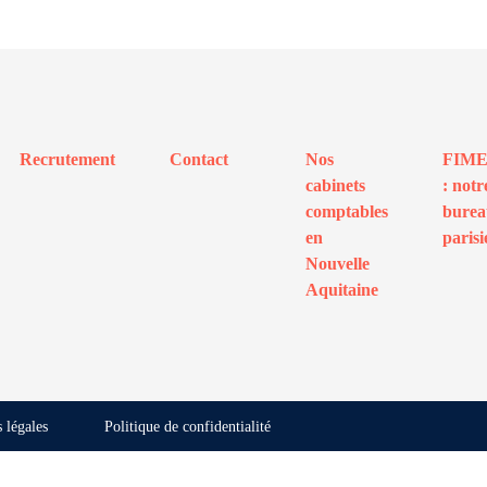
Recrutement
Contact
Nos
FIM
cabinets
: notr
comptables
bure
en
parisi
Nouvelle
Aquitaine
 légales
Politique de confidentialité