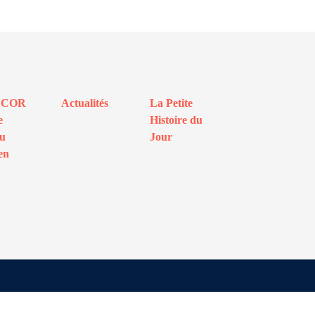
ECOR
Actualités
La Petite
e
Histoire du
au
Jour
en