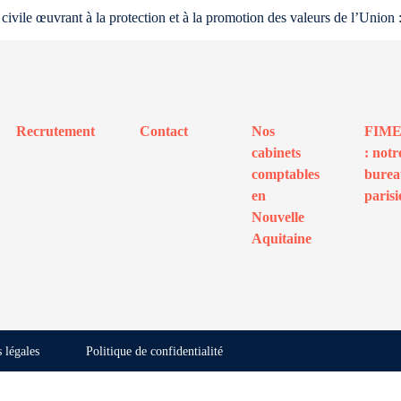
 civile œuvrant à la protection et à la promotion des valeurs de l’Union :
Recrutement
Contact
Nos
FIM
cabinets
: notr
comptables
bure
en
parisi
Nouvelle
Aquitaine
 légales
Politique de confidentialité