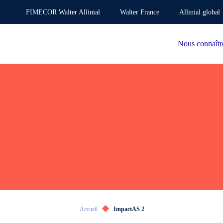
FIMECOR Walter Allinial
Walter France
Allinial global
Nous connaîtr
Accueil
ImpactAS 2