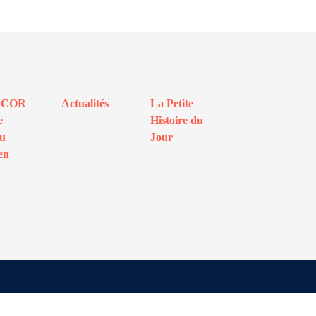
ECOR
Actualités
La Petite
e
Histoire du
au
Jour
en