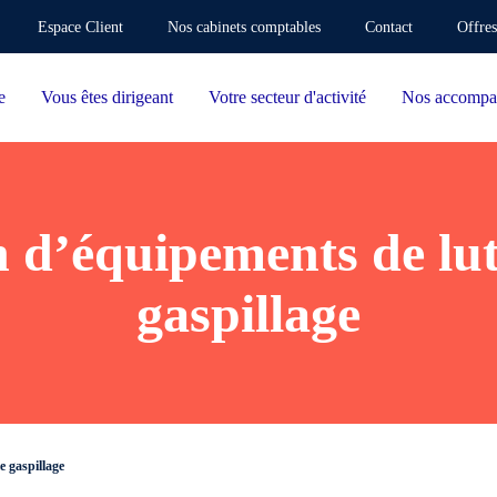
Espace Client
Nos cabinets comptables
Contact
Offres
e
Vous êtes dirigeant
Votre secteur d'activité
Nos accompa
n d’équipements de lut
gaspillage
e gaspillage