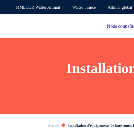
FIMECOR Walter Allinial
Walter France
Allinial global
Nous connaîtr
Installatio
Accueil
Installation d’équipements de lutte contre l