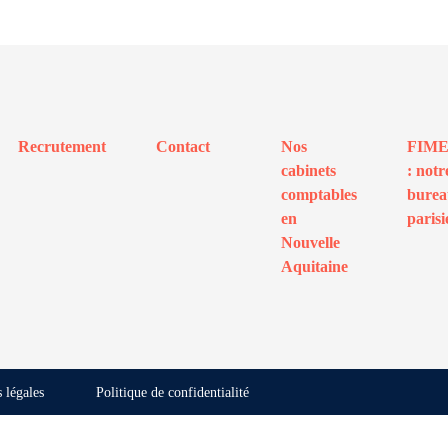
Recrutement
Contact
Nos
FIM
cabinets
: notr
comptables
bure
en
parisi
Nouvelle
Aquitaine
 légales
Politique de confidentialité