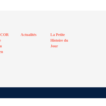
ECOR
Actualités
La Petite
e
Histoire du
au
Jour
en