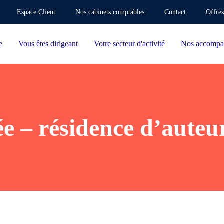
Espace Client
Nos cabinets comptables
Contact
Offres
e
Vous êtes dirigeant
Votre secteur d'activité
Nos accompa
e – résidence d’auteur