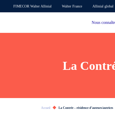
FIMECOR Walter Allinial
Walter France
Allinial global
Nous connaîtr
La Contré
Accueil
La Contrée – résidence d’auteurs/autrices