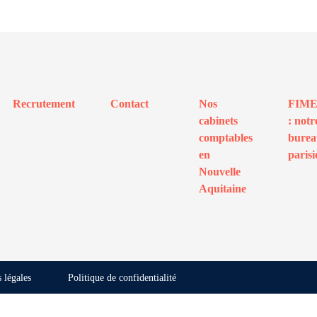
Recrutement
Contact
Nos
FIM
cabinets
: notr
comptables
bure
en
parisi
Nouvelle
Aquitaine
 légales
Politique de confidentialité