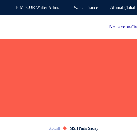
FIMECOR Walter Allinial
Walter France
Allinial global
Nous connaîtr
Accueil
MSH Paris-Saclay