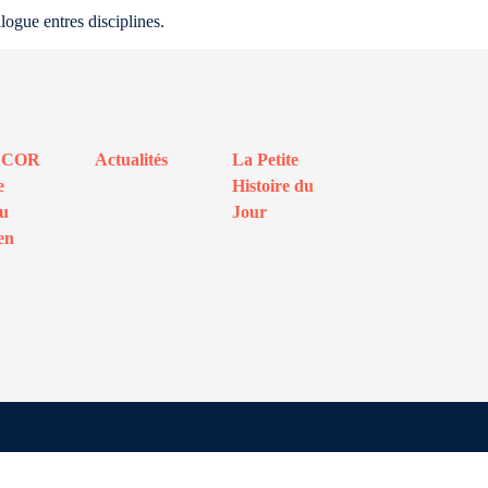
logue entres disciplines.
ECOR
Actualités
La Petite
e
Histoire du
au
Jour
en