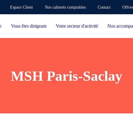
Espace Client
Nos cabinets comptables
Contact
Offres
e
Vous êtes dirigeant
Votre secteur d'activité
Nos accompa
MSH Paris-Saclay