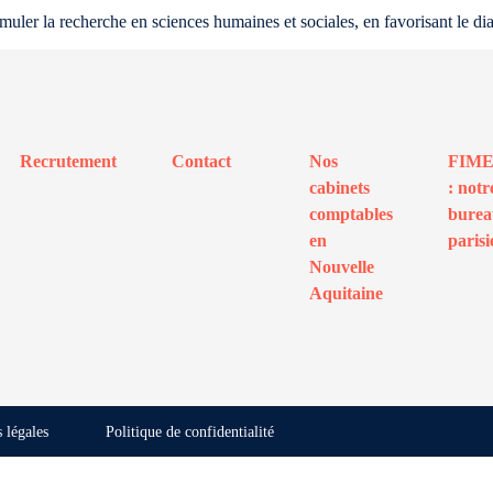
muler la recherche en sciences humaines et sociales, en favorisant le dia
Recrutement
Contact
Nos
FIM
cabinets
: notr
comptables
bure
en
parisi
Nouvelle
Aquitaine
 légales
Politique de confidentialité