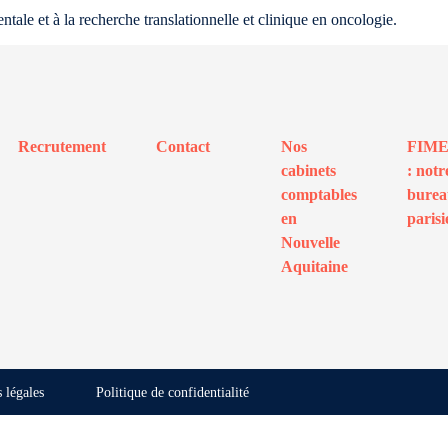
ale et à la recherche translationnelle et clinique en oncologie.
Recrutement
Contact
Nos
FIM
cabinets
: notr
comptables
bure
en
parisi
Nouvelle
Aquitaine
 légales
Politique de confidentialité