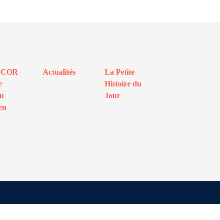
ECOR
Actualités
La Petite
e
Histoire du
au
Jour
en