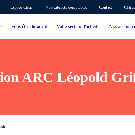
Espace Client
Nos cabinets comptables
Contact
Offres
e
Vous êtes dirigeant
Votre secteur d'activité
Nos accompa
ion ARC Léopold Gri
ards