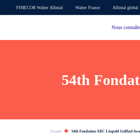
FIMECOR Walter Allinial
Walter France
Allinial global
Nous connaîtr
54th Fondat
Accueil
54th Fondation ARC Léopold Griffuel Aw