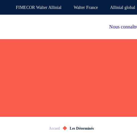
FIMECOR Walter Allinial
Walter France
Allinial global
Nous connaîtr
Accueil
Les Déterminés