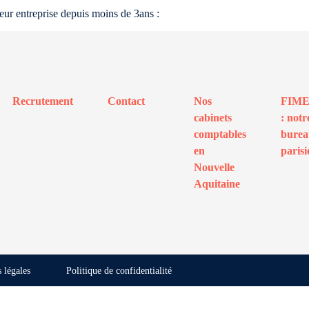
r entreprise depuis moins de 3ans :
Recrutement
Contact
Nos
FIM
cabinets
: notr
comptables
bure
en
parisi
Nouvelle
Aquitaine
 légales
Politique de confidentialité