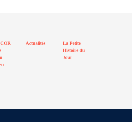
ECOR
Actualités
La Petite
e
Histoire du
au
Jour
en