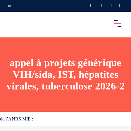
appel à projets générique
VIH/sida, IST, hépatites
virales, tuberculose 2026-2
de l’ANRS MIE :