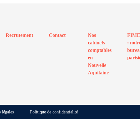
Recrutement
Contact
Nos
FIM
cabinets
: notr
comptables
bure
en
parisi
Nouvelle
Aquitaine
 légales
Politique de confidentialité