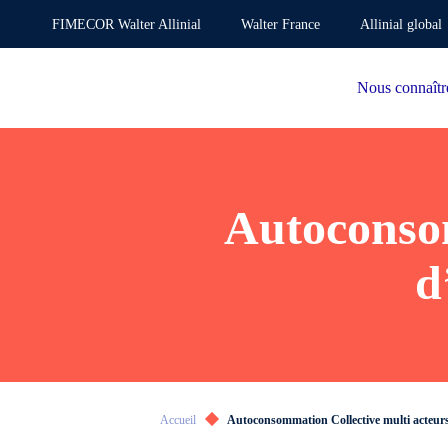
FIMECOR Walter Allinial
Walter France
Allinial global
Nous connaîtr
Autoconsom
d
Accueil
Autoconsommation Collective multi acteurs 