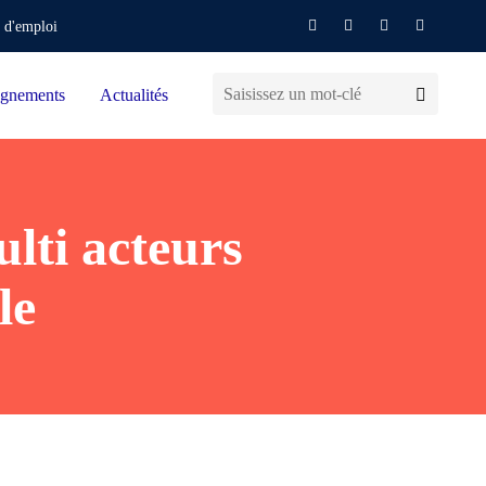
 d'emploi
gnements
Actualités
lti acteurs
le