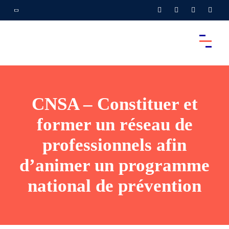
CNSA – Constituer et
former un réseau de
professionnels afin
d’animer un programme
national de prévention