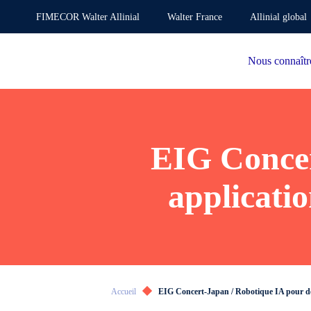
FIMECOR Walter Allinial
Walter France
Allinial global
Nous connaîtr
EIG Concer
applicati
Accueil
EIG Concert-Japan / Robotique IA pour de