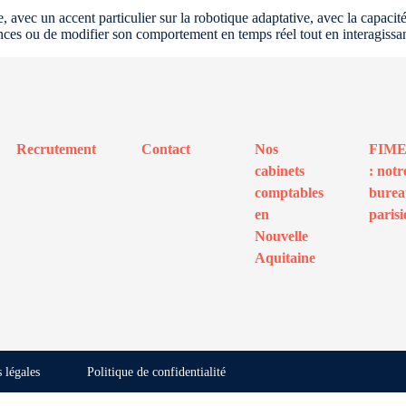
tique, avec un accent particulier sur la robotique adaptative, avec la cap
nces ou de modifier son comportement en temps réel tout en interagiss
Recrutement
Contact
Nos
FIM
cabinets
: notr
comptables
bure
en
parisi
Nouvelle
Aquitaine
 légales
Politique de confidentialité