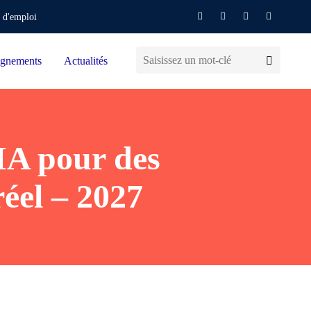
 d'emploi
gnements
Actualités
IA pour des
éel – 2027