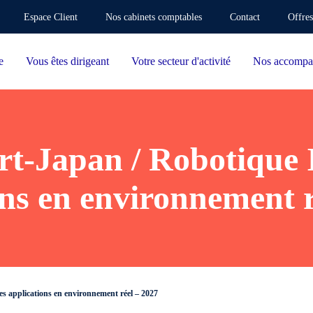
Espace Client
Nos cabinets comptables
Contact
Offres
e
Vous êtes dirigeant
Votre secteur d'activité
Nos accompa
t-Japan / Robotique 
ons en environnement r
s applications en environnement réel – 2027