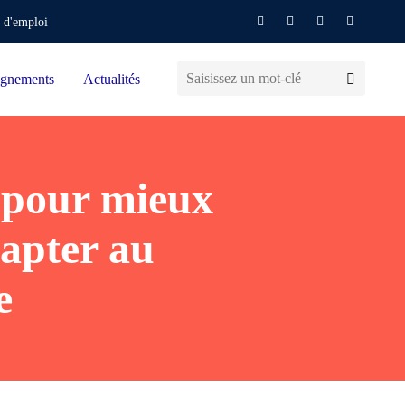
 d'emploi
gnements
Actualités
e pour mieux
dapter au
e