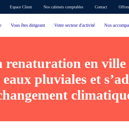
Espace Client
Nos cabinets comptables
Contact
Offres
e
Vous êtes dirigeant
Votre secteur d'activité
Nos accompa
a renaturation en vill
s eaux pluviales et s’a
changement climatiqu