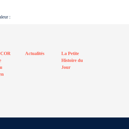
aleur :
ECOR
Actualités
La Petite
e
Histoire du
au
Jour
en