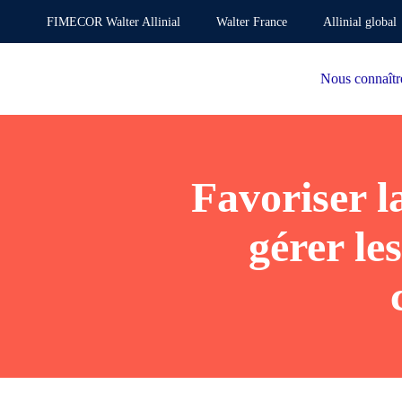
FIMECOR Walter Allinial
Walter France
Allinial global
Nous connaîtr
Favoriser l
gérer le