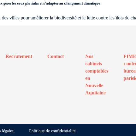
ux gérer les eaux pluviales et s’adapter au changement climatique
des villes pour améliorer la biodiversité et la lutte contre les îlots de ch
Recrutement
Contact
Nos
FIM
cabinets
: notr
comptables
bure
en
parisi
Nouvelle
Aquitaine
 légales
Politique de confidentialité