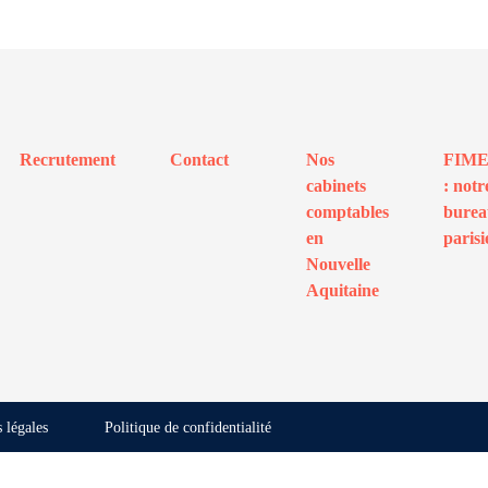
Recrutement
Contact
Nos
FIM
cabinets
: notr
comptables
bure
en
parisi
Nouvelle
Aquitaine
 légales
Politique de confidentialité