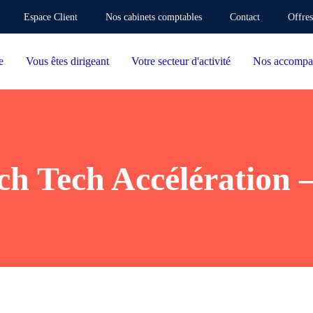
Espace Client
Nos cabinets comptables
Contact
Offres
e
Vous êtes dirigeant
Votre secteur d'activité
Nos accompa
ch Tech Accélération 