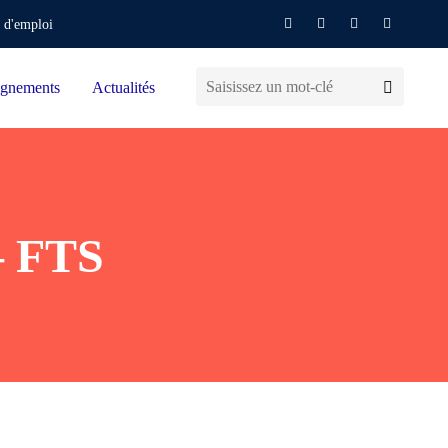
 d'emploi
gnements
Actualités
– FTS