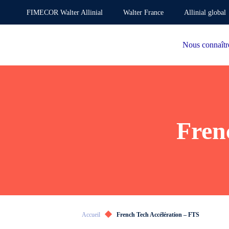
FIMECOR Walter Allinial
Walter France
Allinial global
Nous connaîtr
Fren
Accueil
French Tech Accélération – FTS