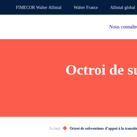
FIMECOR Walter Allinial
Walter France
Allinial global
Nous connaîtr
Octroi de s
Accueil
Octroi de subventions d’appui à la transiti