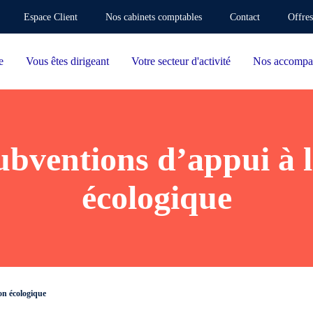
Espace Client
Nos cabinets comptables
Contact
Offres
e
Vous êtes dirigeant
Votre secteur d'activité
Nos accompa
ubventions d’appui à l
écologique
on écologique