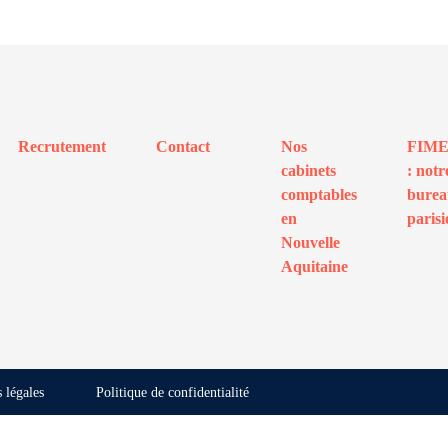
Recrutement
Contact
Nos
FIM
cabinets
: notr
comptables
bure
en
parisi
Nouvelle
Aquitaine
 légales
Politique de confidentialité