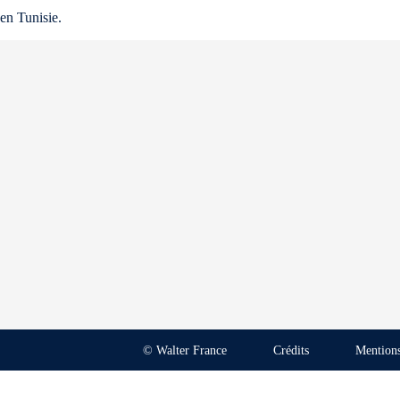
en Tunisie.
© Walter France
Crédits
Mentions