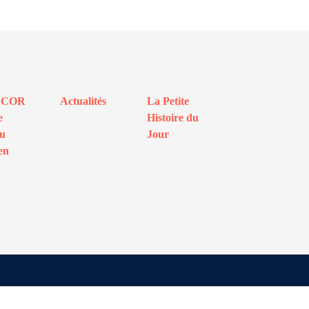
ECOR
Actualités
La Petite
e
Histoire du
au
Jour
en