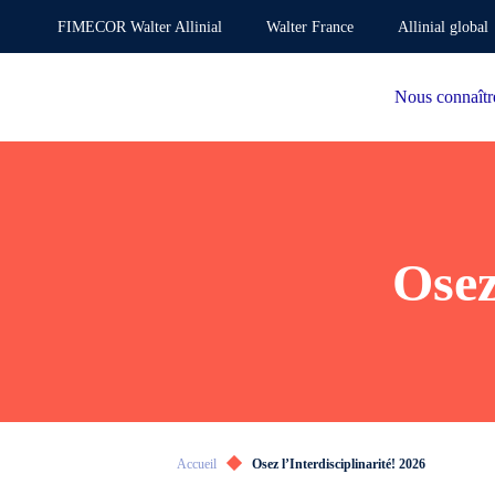
FIMECOR Walter Allinial
Walter France
Allinial global
Nous connaîtr
Osez
Accueil
Osez l’Interdisciplinarité! 2026