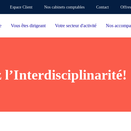
Espace Client
Nos cabinets comptables
Contact
Offres
e
Vous êtes dirigeant
Votre secteur d'activité
Nos accompa
 l’Interdisciplinarité!