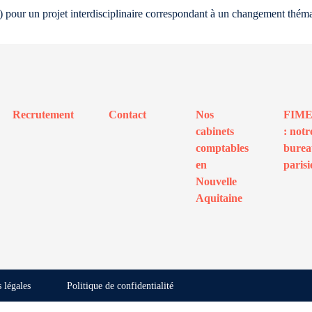
ITI) pour un projet interdisciplinaire correspondant à un changement thém
Recrutement
Contact
Nos
FIM
cabinets
: notr
comptables
bure
en
parisi
Nouvelle
Aquitaine
 légales
Politique de confidentialité