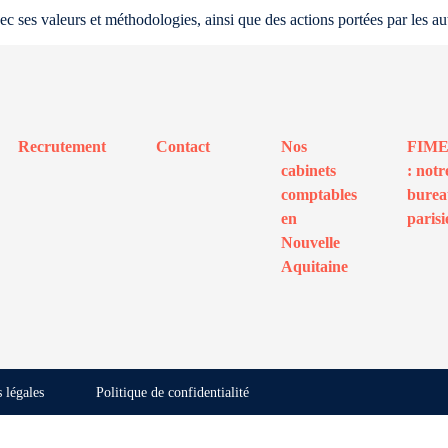
s valeurs et méthodologies, ainsi que des actions portées par les autre
Recrutement
Contact
Nos
FIM
cabinets
: notr
comptables
bure
en
parisi
Nouvelle
Aquitaine
 légales
Politique de confidentialité