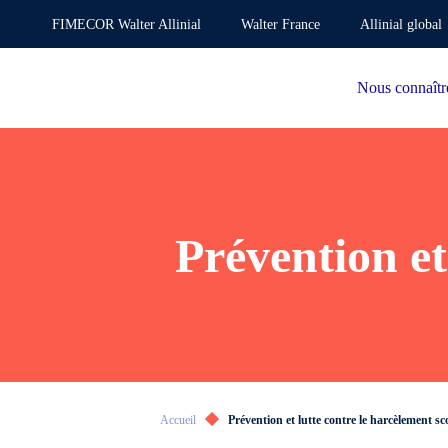
FIMECOR Walter Allinial
Walter France
Allinial global
Nous connaîtr
Prévention et
Accueil
Prévention et lutte contre le harcèlement sc