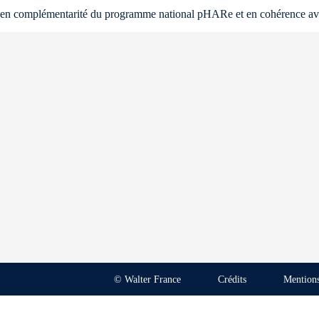
en complémentarité du programme national pHARe et en cohérence avec se
© Walter France
Crédits
Mentions