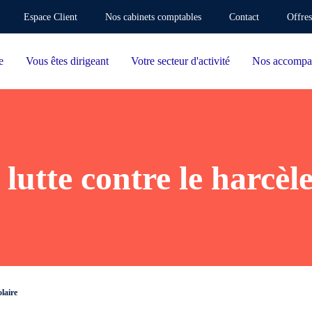
Espace Client
Nos cabinets comptables
Contact
Offres
e
Vous êtes dirigeant
Votre secteur d'activité
Nos accompa
 lutte contre le harcèl
olaire