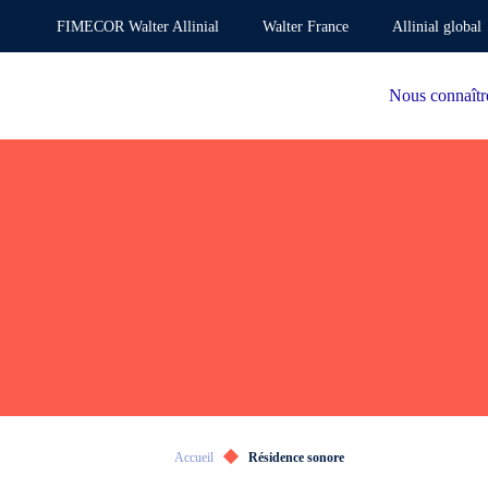
FIMECOR Walter Allinial
Walter France
Allinial global
Nous connaîtr
Accueil
Résidence sonore