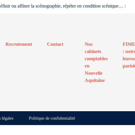
définir ou affiner la scénographie, répéter en condition scénique… :
Recrutement
Contact
Nos
FIM
cabinets
: notr
comptables
bure
en
parisi
Nouvelle
Aquitaine
 légales
Politique de confidentialité