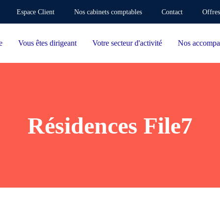
Espace Client
Nos cabinets comptables
Contact
Offres
e
Vous êtes dirigeant
Votre secteur d'activité
Nos accompa
Résidences File7