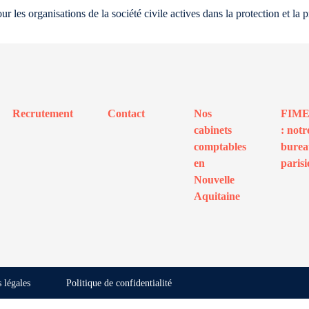
 les organisations de la société civile actives dans la protection et la
Recrutement
Contact
Nos
FIM
cabinets
: notr
comptables
bure
en
parisi
Nouvelle
Aquitaine
 légales
Politique de confidentialité