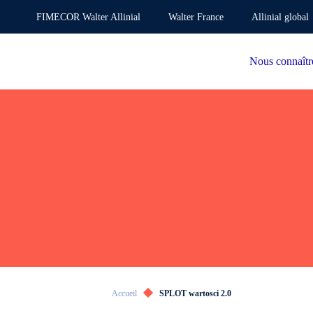
FIMECOR Walter Allinial
Walter France
Allinial global
Nous connaîtr
Accueil
SPLOT wartosci 2.0