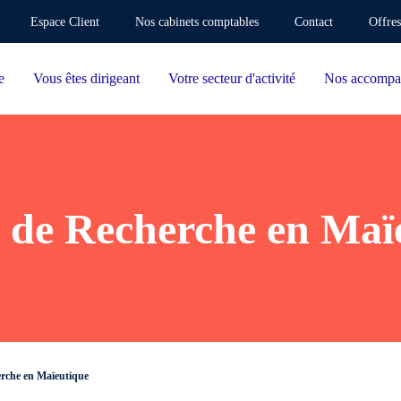
Espace Client
Nos cabinets comptables
Contact
Offres
e
Vous êtes dirigeant
Votre secteur d'activité
Nos accompa
 de Recherche en Maï
rche en Maïeutique