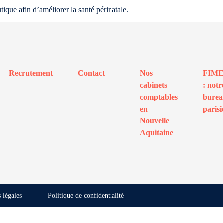
que afin d’améliorer la santé périnatale.
Recrutement
Contact
Nos
FIM
cabinets
: notr
comptables
bure
en
parisi
Nouvelle
Aquitaine
 légales
Politique de confidentialité