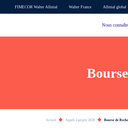
FIMECOR Walter Allinial
Walter France
Allinial global
Nous connaîtr
Bourse
Accueil
Appels à projets 2026
Bourse de Reche