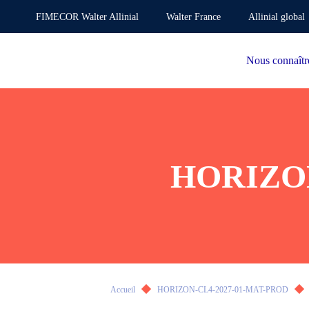
FIMECOR Walter Allinial
Walter France
Allinial global
Nous connaîtr
HORIZON
Accueil
HORIZON-CL4-2027-01-MAT-PROD