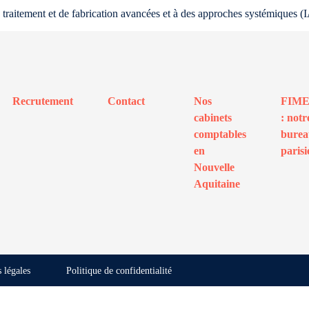
traitement et de fabrication avancées et à des approches systémiques (IA
Recrutement
Contact
Nos
FIM
cabinets
: notr
comptables
bure
en
parisi
Nouvelle
Aquitaine
 légales
Politique de confidentialité