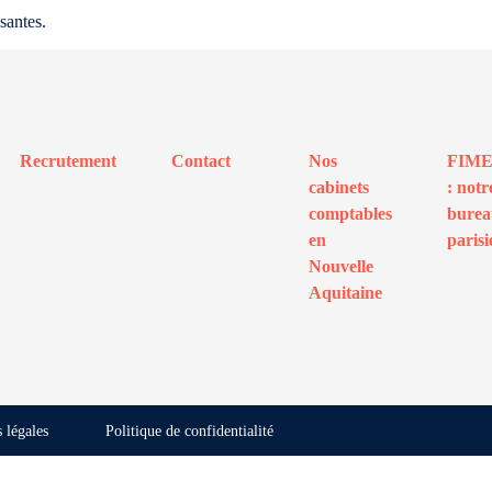
santes.
Recrutement
Contact
Nos
FIM
cabinets
: notr
comptables
bure
en
parisi
Nouvelle
Aquitaine
 légales
Politique de confidentialité