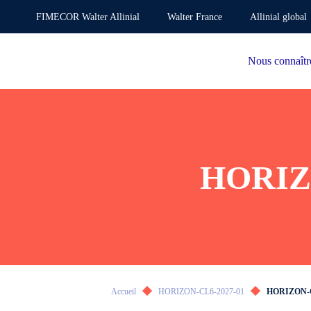
FIMECOR Walter Allinial
Walter France
Allinial global
Nous connaîtr
HORIZO
Accueil
HORIZON-CL6-2027-01
HORIZON-C