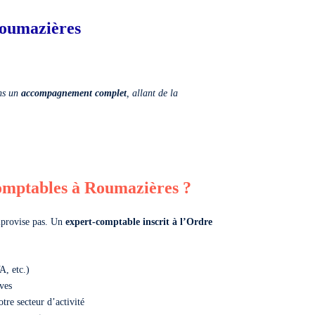
Roumazières
ns un
accompagnement complet
, allant de la
comptables à Roumazières ?
improvise pas. Un
expert-comptable inscrit à l’Ordre
A, etc.)
ives
tre secteur d’activité