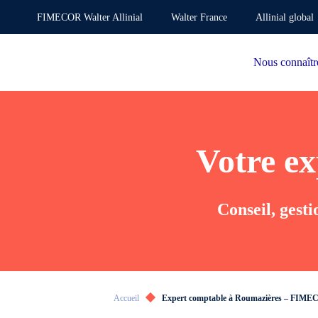
FIMECOR Walter Allinial
Walter France
Allinial global
Nous connaîtr
Votre e
Conseil, ges
Accueil
Expert comptable à Roumazières – FIMEC