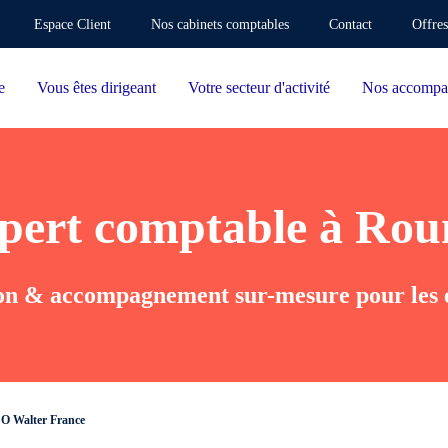
Espace Client
Nos cabinets comptables
Contact
Offres
e
Vous êtes dirigeant
Votre secteur d'activité
Nos accompa
xpert comptable à Rou
tion & accompagnement sur-mesure pour les 
O Walter France