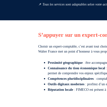
📌
Tous les services sont adaptables selon votre activ
S’appuyer sur un expert-co
Choisir un expert-comptable, c’est avant tout choi
Walter France met un point d’honneur à vous pro
Proximité géographique
: être accompagné 
Connaissance du tissu économique local
:
permet de comprendre vos enjeux spécifiqu
Compétences pluridisciplinaires
: comptab
Outils digitaux modernes
: profitez d’un e
Réputation locale
: FIMECO est présent à 