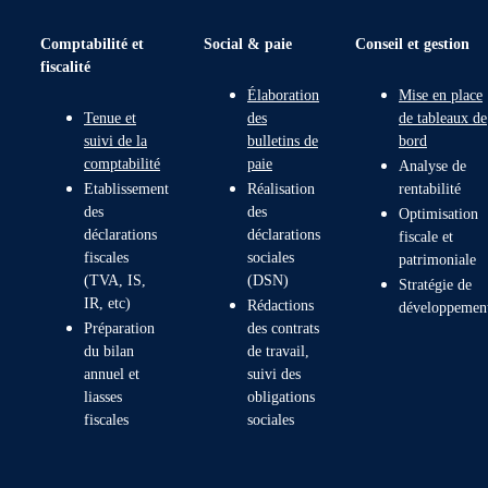
Comptabilité et
Social & paie
Conseil et gestion
fiscalité
Élaboration
Mise en place
Tenue et
des
de tableaux de
suivi de la
bulletins de
bord
comptabilité
paie
Analyse de
Etablissement
Réalisation
rentabilité
des
des
Optimisation
déclarations
déclarations
fiscale et
fiscales
sociales
patrimoniale
(TVA, IS,
(DSN)
Stratégie de
IR, etc)
Rédactions
développemen
Préparation
des contrats
du bilan
de travail,
annuel et
suivi des
liasses
obligations
fiscales
sociales