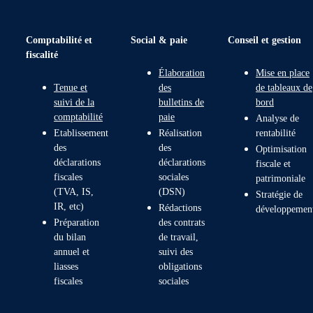
Comptabilité et
Social & paie
Conseil et gestion
fiscalité
Élaboration
Mise en place
Tenue et
des
de tableaux de
suivi de la
bulletins de
bord
comptabilité
paie
Analyse de
Etablissement
Réalisation
rentabilité
des
des
Optimisation
déclarations
déclarations
fiscale et
fiscales
sociales
patrimoniale
(TVA, IS,
(DSN)
Stratégie de
IR, etc)
Rédactions
développemen
Préparation
des contrats
du bilan
de travail,
annuel et
suivi des
liasses
obligations
fiscales
sociales