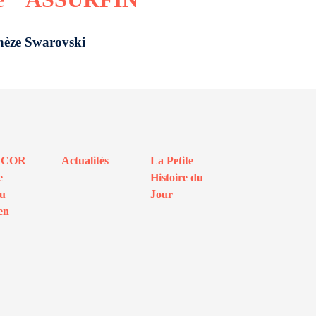
hèze Swarovski
ECOR
Actualités
La Petite
e
Histoire du
au
Jour
en