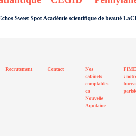
Echos Sweet Spot Académie scientifique de beauté LaC
Recrutement
Contact
Nos
FIM
cabinets
: notr
comptables
bure
en
parisi
Nouvelle
Aquitaine