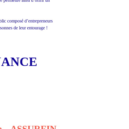
 permettre ainsi d’offrir un
 public composé d’entrepreneurs
ersonnes de leur entourage !
FINANCE
E
ne ASSURFIN