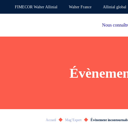
FIMECOR Walter Allinial
Walter France
Allinial global
Nous connaîtr
Évènement
Accueil
Mag’Expert
Évènement incontournabl