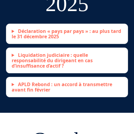
2025
Déclaration « pays par pays » : au plus tard
le 31 décembre 2025
Liquidation judiciaire : quelle
responsabilité du dirigeant en cas
d’insuffisance d’actif ?
APLD Rebond : un accord à transmettre
avant fin février