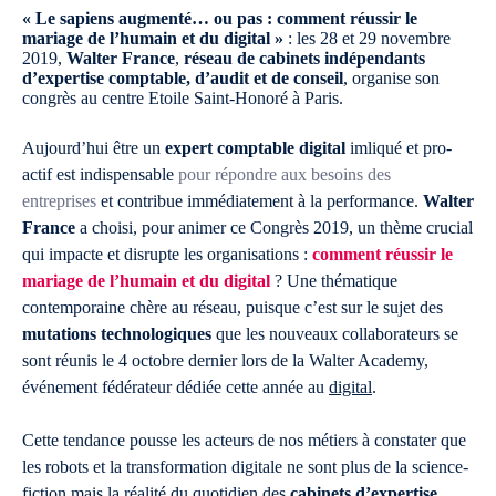
« Le sapiens augmenté… ou pas : comment réussir le
mariage de l’humain et du digital »
: les 28 et 29 novembre
2019,
Walter France
,
réseau de cabinets indépendants
d’expertise comptable, d’audit et de conseil
, organise son
congrès au centre Etoile Saint-Honoré à Paris.
Aujourd’hui être un
expert comptable digital
imliqué et pro-
actif est indispensable
pour répondre aux besoins des
entreprises
et contribue immédiatement à la performance.
Walter
France
a choisi, pour animer ce Congrès 2019, un thème crucial
qui impacte et disrupte les organisations :
comment réussir le
mariage de l’humain et du digital
? Une thématique
contemporaine chère au réseau, puisque c’est sur le sujet des
mutations technologiques
que les nouveaux collaborateurs se
sont réunis le 4 octobre dernier lors de la Walter Academy,
événement fédérateur dédiée cette année au
digital
.
Cette tendance pousse les acteurs de nos métiers à constater que
les robots et la transformation digitale ne sont plus de la science-
fiction mais la réalité du quotidien des
cabinets d’expertise