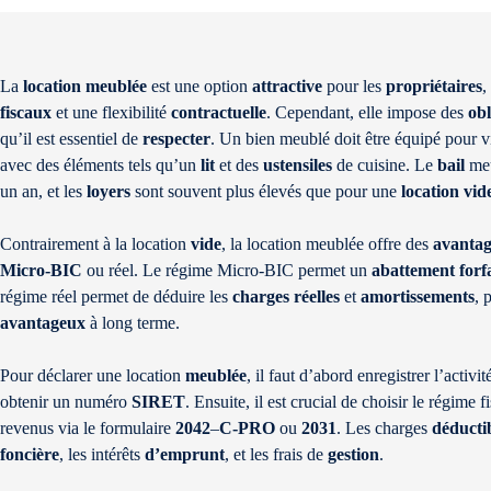
La
location meublée
est une option
attractive
pour les
propriétaires
,
fiscaux
et une flexibilité
contractuelle
. Cependant, elle impose des
obl
qu’il est essentiel de
respecter
. Un bien meublé doit être équipé pour 
avec des éléments tels qu’un
lit
et des
ustensiles
de cuisine. Le
bail
meu
un an, et les
loyers
sont souvent plus élevés que pour une
location
vid
Contrairement à la location
vide
, la location meublée offre des
avantag
Micro-BIC
ou réel. Le régime Micro-BIC permet un
abattement
forf
régime réel permet de déduire les
charges
réelles
et
amortissements
, 
avantageux
à long terme.
Pour déclarer une location
meublée
, il faut d’abord enregistrer l’activi
obtenir un numéro
SIRET
. Ensuite, il est crucial de choisir le régime f
revenus via le formulaire
2042
–
C-PRO
ou
2031
. Les charges
déducti
foncière
, les intérêts
d’emprunt
, et les frais de
gestion
.