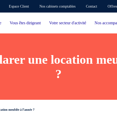
Espace Client
Nos cabinets comptables
Contact
Offres
e
Vous êtes dirigeant
Votre secteur d'activité
Nos accompa
rer une location meu
?
ation meublée à l’année ?