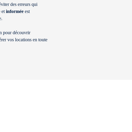
éviter des erreurs qui
e
et
informée
est
e.
en pour découvrir
rer vos locations en toute