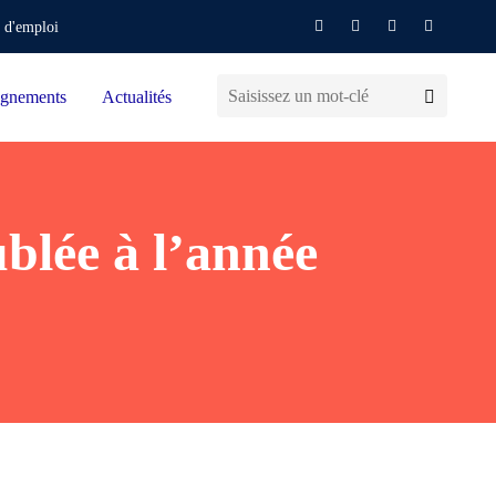
 d'emploi
gnements
Actualités
blée à l’année