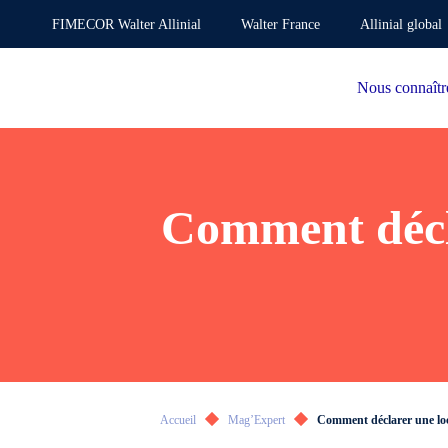
FIMECOR Walter Allinial
Walter France
Allinial global
Nous connaîtr
Comment décla
Accueil
Mag’Expert
Comment déclarer une loc