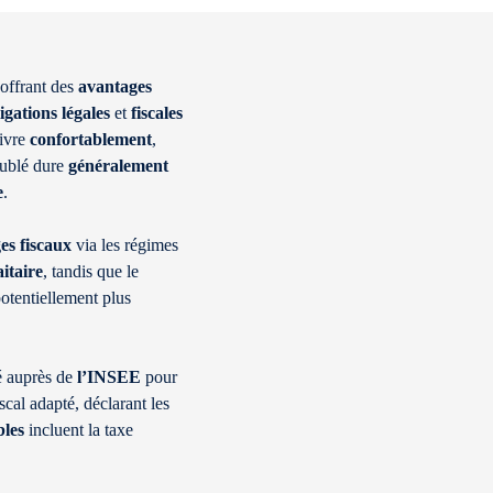
 offrant des
avantages
igations
légales
et
fiscales
vivre
confortablement
,
blé dure
généralement
e
.
es
fiscaux
via les régimes
aitaire
, tandis que le
potentiellement plus
té auprès de
l’INSEE
pour
iscal adapté, déclarant les
bles
incluent la taxe