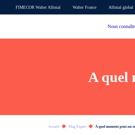
FIMECOR Walter Allinial
Walter France
Allinial global
Nous connaîtr
A quel
Accueil
Mag’Expert
A quel moment peut-on 