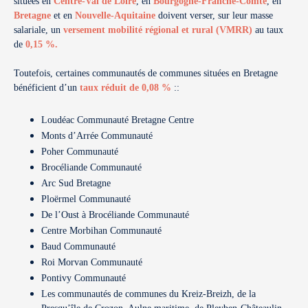
situées en
Centre-Val de Loire
, en
Bourgogne-Franche-Comté
, en
Bretagne
et en
Nouvelle-Aquitaine
doivent verser, sur leur masse
salariale, un
versement mobilité régional et rural (VMRR)
au taux
de
0,15 %
.
Toutefois, certaines communautés de communes situées en Bretagne
bénéficient d’un
taux réduit de 0,08 %
:
:
Loudéac Communauté Bretagne Centre
Monts d’Arrée Communauté
Poher Communauté
Brocéliande Communauté
Arc Sud Bretagne
Ploërmel Communauté
De l’Oust à Brocéliande Communauté
Centre Morbihan Communauté
Baud Communauté
Roi Morvan Communauté
Pontivy Communauté
Les communautés de communes du Kreiz-Breizh, de la