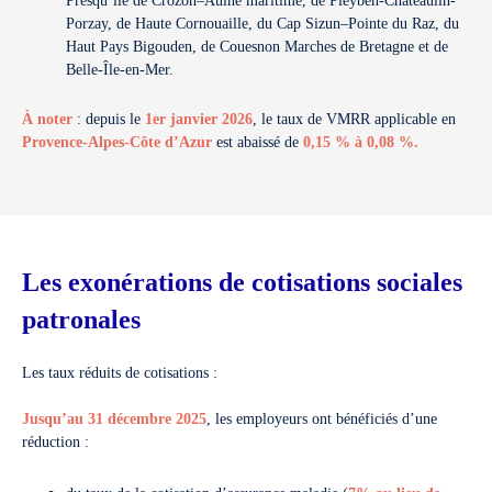
Presqu’île de Crozon–Aulne maritime, de Pleyben-Châteaulin-
Porzay, de Haute Cornouaille, du Cap Sizun–Pointe du Raz, du
Haut Pays Bigouden, de Couesnon Marches de Bretagne et de
Belle-Île-en-Mer.
À noter
: depuis le
1er janvier 2026
, le taux de VMRR applicable en
Provence-Alpes-Côte d’Azur
est abaissé de
0,15 % à 0,08 %
.
Les exonérations de cotisations sociales
patronales
Les taux réduits de cotisations :
Jusqu’au 31 décembre 2025
, les employeurs ont bénéficiés d’une
réduction :