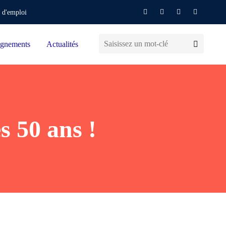
 d'emploi
gnements
Actualités
 50 ans !