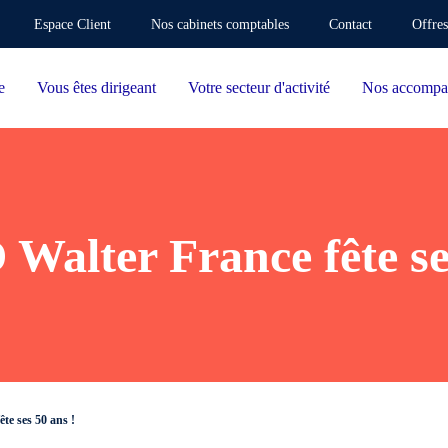
Espace Client
Nos cabinets comptables
Contact
Offres
e
Vous êtes dirigeant
Votre secteur d'activité
Nos accompa
alter France fête ses
e ses 50 ans !