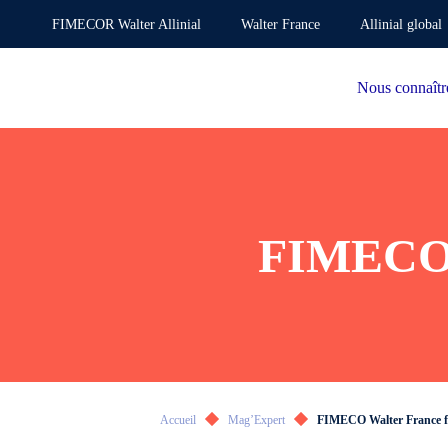
FIMECOR Walter Allinial
Walter France
Allinial global
Nous connaîtr
FIMECO W
Accueil
Mag’Expert
FIMECO Walter France fêt