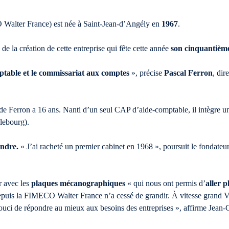
alter France) est née à Saint-Jean-d’Angély en
1967
.
 de la création de cette entreprise qui fête cette année
son cinquantième
ptable et le commissariat aux comptes
», précise
Pascal Ferron
, di
e Ferron a 16 ans. Nanti d’un seul CAP d’aide-comptable, il intègre un
lebourg).
endre.
« J’ai racheté un premier cabinet en 1968 », poursuit le fondat
r avec les
plaques mécanographiques
« qui nous ont permis d’
aller p
t depuis la FIMECO Walter France n’a cessé de grandir. À vitesse grand
ouci de répondre au mieux aux besoins des entreprises », affirme Jean-