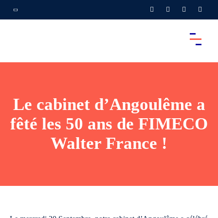
Le cabinet d’Angoulême a
fêté les 50 ans de FIMECO
Walter France !