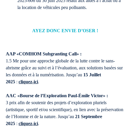
2025-606 du 30 juin 2025 relatif aux aides à l’achat ou à
la location de véhicules peu polluants.
AYEZ DONC ENVIE D’OSER
!
AAP «COMHOM Subgranting Call» :
1.5 Me pour une approche globale de la lutte contre le sans-
abrisme grâce au suivi et à l’évaluation, aux solutions basées sur
les données et à la numérisation. Jusqu’au
15 Juillet
2025
:
cliquez-ici
.
AAC «Bourse de l’Exploration Paul-Émile Victor» :
3 prix afin de soutenir des projets d’exploration pluriels
(artistique, sportif et/ou scientifique), en lien avec la préservation
de l’Homme et de la nature. Jusqu’au
21 Septembre
2025
:
cliquez-ici
.