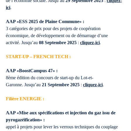
de l’économie sociale. Jusqu’au
29 Septembre 2025
:
cliquez-
ici
.
AAP «ESS 2025 de Plaine Commune» :
3 catégories de prix pour des projets de coopération
économique, de développement ou de démarrage d’une
activité. Jusqu’au
08 Septembre 2025
:
cliquez-ici
.
START-UP – FRENCH TECH :
AAP «BoostCampus 47» :
8ème édition du concours de start-up du Lot-et-
Garonne. Jusqu’au
21 Septembre 2025
:
cliquez-ici
.
Filière ENERGIE :
AAP «Mise aux spécifications et injection du gaz issu de
pyrogazéification» :
appel à projets pour lever les verrous techniques du couplage