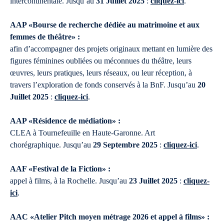
intercontinentale. Jusqu’au
31 Juillet 2025
:
cliquez-ici
.
AAP «Bourse de recherche dédiée au matrimoine et aux
femmes de théâtre» :
afin d’accompagner des projets originaux mettant en lumière des
figures féminines oubliées ou méconnues du théâtre, leurs
œuvres, leurs pratiques, leurs réseaux, ou leur réception, à
travers l’exploration de fonds conservés à la BnF. Jusqu’au
20
Juillet 2025
:
cliquez-ici
.
AAP «Résidence de médiation» :
CLEA à Tournefeuille en Haute-Garonne. Art
chorégraphique. Jusqu’au
29 Septembre 2025
:
cliquez-ici
.
AAF «Festival de la Fiction» :
appel à films, à la Rochelle. Jusqu’au
23 Juillet 2025
:
cliquez-
ici
.
AAC «Atelier Pitch moyen métrage 2026 et appel à films» :