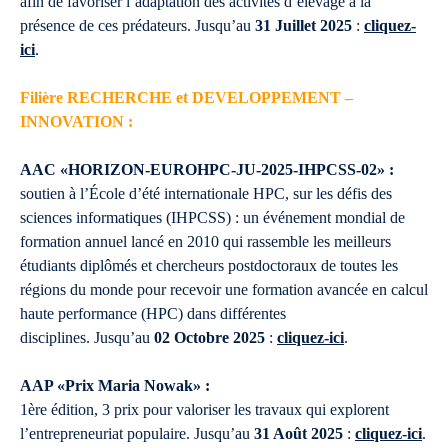
afin de favoriser l’adaptation des activités d’élevage à la
présence de ces prédateurs. Jusqu’au
31 Juillet 2025
:
cliquez-
ici
.
Filière RECHERCHE et DEVELOPPEMENT –
INNOVATION :
AAC «HORIZON-EUROHPC-JU-2025-IHPCSS-02» :
soutien à l’École d’été internationale HPC, sur les défis des
sciences informatiques (IHPCSS) : un événement mondial de
formation annuel lancé en 2010 qui rassemble les meilleurs
étudiants diplômés et chercheurs postdoctoraux de toutes les
régions du monde pour recevoir une formation avancée en calcul
haute performance (HPC) dans différentes
disciplines. Jusqu’au
02 Octobre 2025
:
cliquez-ici
.
AAP «Prix Maria Nowak» :
1ère édition, 3 prix pour valoriser les travaux qui explorent
l’entrepreneuriat populaire. Jusqu’au
31 Août 2025
:
cliquez-ici
.