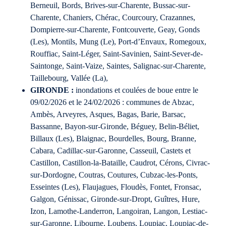
Berneuil, Bords, Brives-sur-Charente, Bussac-sur-
Charente, Chaniers, Chérac, Courcoury, Crazannes,
Dompierre-sur-Charente, Fontcouverte, Geay, Gonds
(Les), Montils, Mung (Le), Port-d’Envaux, Romegoux,
Rouffiac, Saint-Léger, Saint-Savinien, Saint-Sever-de-
Saintonge, Saint-Vaize, Saintes, Salignac-sur-Charente,
Taillebourg, Vallée (La),
GIRONDE :
inondations et coulées de boue entre le
09/02/2026 et le 24/02/2026 : communes de Abzac,
Ambès, Arveyres, Asques, Bagas, Barie, Barsac,
Bassanne, Bayon-sur-Gironde, Béguey, Belin-Béliet,
Billaux (Les), Blaignac, Bourdelles, Bourg, Branne,
Cabara, Cadillac-sur-Garonne, Casseuil, Castets et
Castillon, Castillon-la-Bataille, Caudrot, Cérons, Civrac-
sur-Dordogne, Coutras, Coutures, Cubzac-les-Ponts,
Esseintes (Les), Flaujagues, Floudès, Fontet, Fronsac,
Galgon, Génissac, Gironde-sur-Dropt, Guîtres, Hure,
Izon, Lamothe-Landerron, Langoiran, Langon, Lestiac-
sur-Garonne, Libourne, Loubens, Loupiac, Loupiac-de-