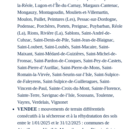
la-Réole, Lugon-et-l’Île-du-Carnay, Margaux-Cantenac,
Mongauzy, Montagoudin, Mouliets-et-Villemartin,
Moulon, Paillet, Peintures (Les), Pessac-sur-Dordogne,
Podensac, Porchères, Portets, Preignac, Puybarban, Réole
(La), Rions, Rivière (La), Sablons, Saint-André-de-
Cubzac, Saint-Denis-de-Pile, Saint-Jean-de-Blaignac,
Saint-Loubert, Saint-Loubès, Saint-Macaire, Saint-
Maixant, Saint-Médard-de-Guizières, Saint-Michel-de-
Fronsac, Saint-Pardon-de-Conques, Saint-Pey-de-Castets,
Saint-Pierre-d’Aurillac, Saint-Pierre-de-Mons, Saint-
Romain-la-Virvée, Saint-Seurin-sur-l’Isle, Saint-Sulpice-
de-Faleyrens, Saint-Sulpice-de-Guilleragues, Saint-
Vincent-de-Paul, Sainte-Croix-du-Mont, Sainte-Florence,
Sainte-Terre, Savignac-de-l’Isle, Soussans, Toulenne,
Vayres, Verdelais, Vignonet
VENDEE :
mouvements de terrain différentiels
consécutifs à la sécheresse et à la réhydratation des sols
entre le 1/01/2025 et le 31/12/2025 : communes de