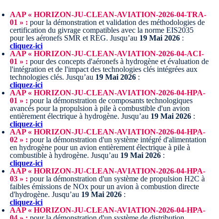
AAP « HORIZON-JU-CLEAN-AVIATION-2026-04-TRA-
01 » :
pour la démonstration et validation des méthodologies de
certification du givrage compatibles avec la norme EIS2035
pour les aéronefs SMR et REG.
Jusqu’au
19 Mai 2026
:
cliquez-ici
AAP « HORIZON-JU-CLEAN-AVIATION-2026-04-ACI-
01 » :
pour des concepts d'aéronefs à hydrogène et évaluation de
l'intégration et de l'impact des technologies clés intégrées aux
technologies clés.
Jusqu’au
19 Mai 2026
:
cliquez-ici
AAP « HORIZON-JU-CLEAN-AVIATION-2026-04-HPA-
01 » :
pour la démonstration de composants technologiques
avancés pour la propulsion à pile à combustible d'un avion
entièrement électrique à hydrogène.
Jusqu’au
19 Mai 2026
:
cliquez-ici
AAP « HORIZON-JU-CLEAN-AVIATION-2026-04-HPA-
02 » :
pour la démonstration d'un système intégré d'alimentation
en hydrogène pour un avion entièrement électrique à pile à
combustible à hydrogène.
Jusqu’au
19 Mai 2026
:
cliquez-ici
AAP « HORIZON-JU-CLEAN-AVIATION-2026-04-HPA-
03 » :
pour la démonstration d'un système de propulsion H2C à
faibles émissions de NOx pour un avion à combustion directe
d'hydrogène.
Jusqu’au
19 Mai 2026
:
cliquez-ici
AAP « HORIZON-JU-CLEAN-AVIATION-2026-04-HPA-
04 » :
pour la démonstration d'un système de distribution