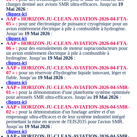
charges destiné aux avions SMR ultra-efficaces.
Jusqu’au
19
Mai 2026
:
cliquez-ici
AAP « HORIZON-JU-CLEAN-AVIATION-2026-04-FTA-
05 » :
pour une électronique de puissance cryogénique pour un
avion entièrement électrique à pile à combustible à hydrogène.
Jusqu’au
19 Mai 2026
:
cliquez-ici
AAP « HORIZON-JU-CLEAN-AVIATION-2026-04-FTA-
06 » :
pour des enroulements de moteur supraconducteurs pour
un avion entièrement électrique à pile à combustible à
hydrogène.
Jusqu’au
19 Mai 2026
:
cliquez-ici
AAP « HORIZON-JU-CLEAN-AVIATION-2026-04-FTA-
07 » :
pour un réservoir d'hydrogène liquide innovant, léger et
fiable.
Jusqu’au
19 Mai 2026
:
cliquez-ici
AAP « HORIZON-JU-CLEAN-AVIATION-2026-04-SMR-
01 » :
pour la démonstration d'une plateforme système optimisée
pour aéronefs SMR ultra-efficaces.
Jusqu’au
19 Mai 2026
:
cliquez-ici
AAP « HORIZON-JU-CLEAN-AVIATION-2026-04-SMR-
02 » :
pour la démonstration d'un fuselage arrière et d'un
empennage ultra-efficaces et de leur système industriel intégré
permettant la mise en œuvre de l'EIS2035 pour l'avion SMR.
Jusqu’au
19 Mai 2026
:
cliquez-ici
AAP « HORIZON-JU-CLEAN-AVIATION-2026-04-SMR-