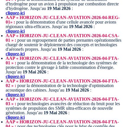
d'hydrogène pour un avion à propulsion par combustion directe
d'hydrogène.
Jusqu’au
19 Mai 2026
:
cliquez-ici
AAP « HORIZON-JU-CLEAN-AVIATION-2026-04-REG-
01» :
pour la démonstration d'une cellule avancée pour avions
régionaux ultra-efficaces.
Jusqu’au
19 Mai 2026
:
cliquez-ici
AAP « HORIZON-JU-CLEAN-AVIATION-2026-04-CSA-
01 » :
pour un regroupement de parties prenantes opérationnelles
chargé de soutenir le déploiement des concepts et technologies
d'aéronefs propres.
Jusqu’au
19 Mai 2026
:
cliquez-ici
AAP « HORIZON-JU-CLEAN-AVIATION-2026-04-FTA-
01 » :
pour la démonstration de la technologie des systèmes de
protection contre le givrage à faible consommation d'énergie.
Jusqu’au
19 Mai 2026
:
cliquez-ici
AAP « HORIZON-JU-CLEAN-AVIATION-2026-04-FTA-
02 » :
pour la démonstration de la technologie d'optimisation
acoustique des cabines.
Jusqu’au
19 Mai 2026
:
cliquez-ici
AAP « HORIZON-JU-CLEAN-AVIATION-2026-04-FTA-
03 » :
pour technologies avancées de réduction du bruit pour les
systèmes de propulsion des SMR ultra-efficaces de nouvelle
génération.
Jusqu’au
19 Mai 2026
:
cliquez-ici
AAP « HORIZON-JU-CLEAN-AVIATION-2026-04-FTA-
04 » :
pour des technologies clés pour le lidar de contrôle des