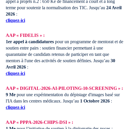
appel à projets n.2 : 650 Ke de financement à court et à long
terme pour soutenir la normalisation des TIC.
Jusqu’au
24 Avril
2026
:
cliquez-ici
AAP « FIDELIS » :
1er appel à candidatures
pour un programme de mentorat et de
soutien entre pairs : soutien financier permettant à une
quarantaine de candidats retenus de participer en tant que
mentors à l'une des activités de soutien définies.
Jusqu’au
30
Avril 2026
:
cliquez-ici
AAP « DIGITAL-2026-AI-PILOTING-10-SCREENING » :
9 Me
pour une expérimentation du dépistage d'images basé sur
l'IA dans les centres médicaux.
Jusqu’au
1 Octobre 2026
:
cliquez-ici
AAP « PPPA-2026-CHIPS-DSI » :
1 Me
pour l’initiative de soutien à la diplomatie des puces :