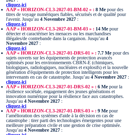
cliquez-ici
AAP « HORIZON-CL3-2027-01-BM-02 » :
8 Me
pour des
titres de voyage numériques fiables, sécurisés et de qualité pour
l'avenir.
Jusqu’au
4 Novembre 2027
:
cliquez-ici
AAP « HORIZON-CL3-2027-01-BM-03 » :
14 Me
pour
détecter et caractériser les menaces ou les marchandises
illégales/de contrebande dans la cargaison.
Jusqu’au
4
Novembre 2027
:
cliquez-ici
AAP « HORIZON-CL3-2027-01-DRS-01 » :
7.7 Me
pour des
sujets ouverts sur les équipements de protection avancés
optimisés pour les environnements CBRN-E (chimiques,
biologiques, radiologiques, nucléaires et explosifs) et la nouvelle
génération d'équipements de protection intelligents pour les
intervenants en cas de catastrophe.
Jusqu’au
4 Novembre 2027
:
cliquez-ici
AAP « HORIZON-CL3-2027-01-DRS-02 » :
6 Me
pour la
résilience sociétale, engagement des jeunes générations et
innovation numérique pour la résilience face aux catastrophes.
Jusqu’au
4 Novembre 2027
:
cliquez-ici
AAP « HORIZON-CL3-2027-01-DRS-03 » :
9 Me
pour
l’amélioration des systèmes d'aide à la décision en cas de
catastrophe : tirer parti des technologies émergentes pour une
meilleure préparation civile et une gestion de crise optimisée.
Jusqu’au
4 Novembre 2027
:
cliquez-ici