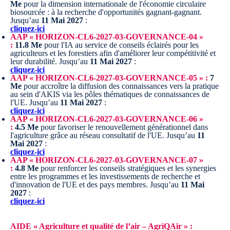
Me
pour la dimension internationale de l'économie circulaire
biosourcée : à la recherche d'opportunités gagnant-gagnant.
Jusqu’au
11 Mai 2027
:
cliquez-ici
AAP « HORIZON-CL6-2027-03-GOVERNANCE-04 »
:
11.8 Me
pour l'IA au service de conseils éclairés pour les
agriculteurs et les forestiers afin d'améliorer leur compétitivité et
leur durabilité.
Jusqu’au
11 Mai 2027
:
cliquez-ici
AAP « HORIZON-CL6-2027-03-GOVERNANCE-05 » :
7
Me
pour accroître la diffusion des connaissances vers la pratique
au sein d'AKIS via les pôles thématiques de connaissances de
l'UE.
Jusqu’au
11 Mai 2027
:
cliquez-ici
AAP « HORIZON-CL6-2027-03-GOVERNANCE-06 »
:
4.5 Me
pour favoriser le renouvellement générationnel dans
l'agriculture grâce au réseau consultatif de l'UE.
Jusqu’au
11
Mai 2027
:
cliquez-ici
AAP « HORIZON-CL6-2027-03-GOVERNANCE-07 »
:
4.8 Me
pour renforcer les conseils stratégiques et les synergies
entre les programmes et les investissements de recherche et
d'innovation de l'UE et des pays membres.
Jusqu’au
11 Mai
2027
:
cliquez-ici
AIDE « Agriculture et qualité de l’air – AgriQAir » :