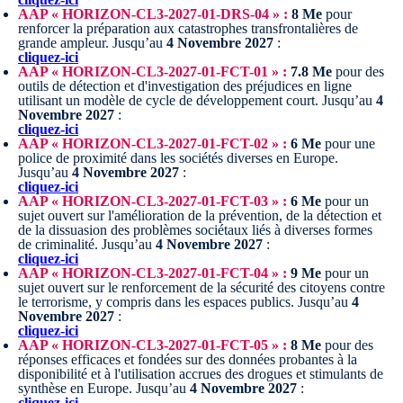
AAP « HORIZON-CL3-2027-01-DRS-04 » :
8 Me
pour
renforcer la préparation aux catastrophes transfrontalières de
grande ampleur.
Jusqu’au
4 Novembre 2027
:
cliquez-ici
AAP « HORIZON-CL3-2027-01-FCT-01 » :
7.8 Me
pour des
outils de détection et d'investigation des préjudices en ligne
utilisant un modèle de cycle de développement court.
Jusqu’au
4
Novembre 2027
:
cliquez-ici
AAP « HORIZON-CL3-2027-01-FCT-02 » :
6 Me
pour une
police de proximité dans les sociétés diverses en Europe.
Jusqu’au
4 Novembre 2027
:
cliquez-ici
AAP « HORIZON-CL3-2027-01-FCT-03 » :
6 Me
pour un
sujet ouvert sur l'amélioration de la prévention, de la détection et
de la dissuasion des problèmes sociétaux liés à diverses formes
de criminalité.
Jusqu’au
4 Novembre 2027
:
cliquez-ici
AAP « HORIZON-CL3-2027-01-FCT-04 » :
9 Me
pour un
sujet ouvert sur le renforcement de la sécurité des citoyens contre
le terrorisme, y compris dans les espaces publics.
Jusqu’au
4
Novembre 2027
:
cliquez-ici
AAP « HORIZON-CL3-2027-01-FCT-05 » :
8 Me
pour des
réponses efficaces et fondées sur des données probantes à la
disponibilité et à l'utilisation accrues des drogues et stimulants de
synthèse en Europe.
Jusqu’au
4 Novembre 2027
:
cliquez-ici