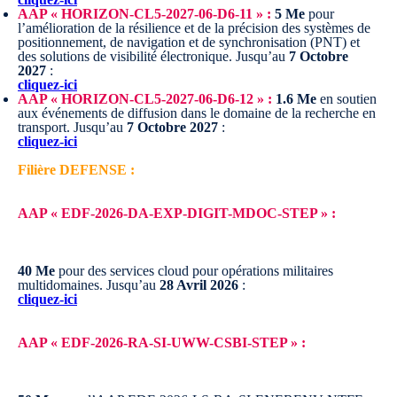
AAP « HORIZON-CL5-2027-06-D6-11 » :
5 Me
pour
l’amélioration de la résilience et de la précision des systèmes de
positionnement, de navigation et de synchronisation (PNT) et
des solutions de visibilité électronique.
Jusqu’au
7 Octobre
2027
:
cliquez-ici
AAP « HORIZON-CL5-2027-06-D6-12 » :
1.6 Me
en soutien
aux événements de diffusion dans le domaine de la recherche en
transport.
Jusqu’au
7 Octobre 2027
:
cliquez-ici
Filière DEFENSE :
AAP « EDF-2026-DA-EXP-DIGIT-MDOC-STEP » :
40
Me
pour des services cloud pour opérations militaires
multidomaines.
Jusqu’au
28 Avril 2026
:
cliquez-ici
AAP « EDF-2026-RA-SI-UWW-CSBI-STEP » :