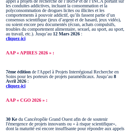
appel à projets de recherche de l’IReSP et de l’INCA portant sur
les conduites addictives, incluant la consommation et la
polyconsommation de drogues licites ou illicites et les
comportements à pouvoir addictif, qu’ils fassent partie d’un
consensus scientifique (jeux d’argent et de hasard, jeux vidéo),
ou soient encore peu documentés (écran, achats compulsifs,
troubles du comportement alimentaire, sexuel, au sport, au sport,
au travail, etc.).
Jusqu’au
12 Mars 2026
:
cliquez-ici
AAP « APIRES 2026 » :
7ème édition
de l'Appel à Projets Interrégional Recherche en
Soins pour les porteurs de projets paramédicaux.
Jusqu’au
8
Avril 2026
:
cliquez-ici
AAP « CGO 2026 » :
30 Ke
du Cancéropôle Grand Ouest afin de de soutenir
l'émergence de projets innovants ou « à risque scientifique»,
dont la maturité est encore insuffisante pour répondre aux appels