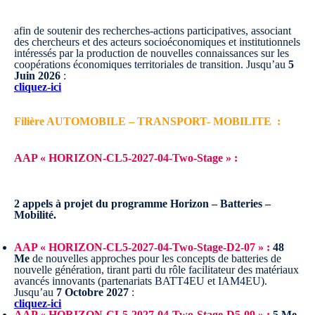
afin de soutenir des recherches-actions participatives, associant
des chercheurs et des acteurs socioéconomiques et institutionnels
intéressés par la production de nouvelles connaissances sur les
coopérations économiques territoriales de transition.
Jusqu’au
5
Juin 2026
:
cliquez-ici
Filière AUTOMOBILE – TRANSPORT- MOBILITE :
AAP « HORIZON-CL5-2027-04-Two-Stage » :
2 appels à projet du programme Horizon – Batteries –
Mobilité.
AAP « HORIZON-CL5-2027-04-Two-Stage-D2-07 » :
48
Me
de nouvelles approches pour les concepts de batteries de
nouvelle génération, tirant parti du rôle facilitateur des matériaux
avancés innovants (partenariats BATT4EU et IAM4EU).
Jusqu’au
7 Octobre 2027
:
cliquez-ici
AAP « HORIZON-CL5-2027-04-Two-Stage-D5-09 » :
5 Me