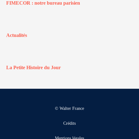
FIMECOR : notre bureau parisien
Actualités
La Petite Histoire du Jour
© Walter France
Crédits
Mentions légales