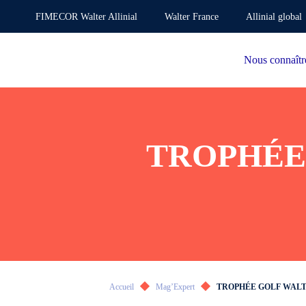
FIMECOR Walter Allinial
Walter France
Allinial global
Nous connaîtr
TROPHÉE 
Accueil
Mag’Expert
TROPHÉE GOLF WALTE