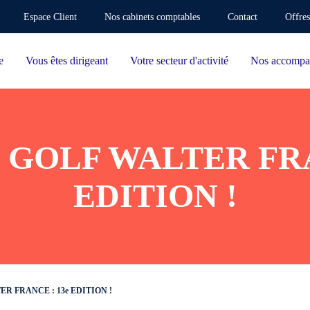
Espace Client
Nos cabinets comptables
Contact
Offres
e
Vous êtes dirigeant
Votre secteur d'activité
Nos accompa
GOLF WALTER FRA
EDITION !
R FRANCE : 13e EDITION !