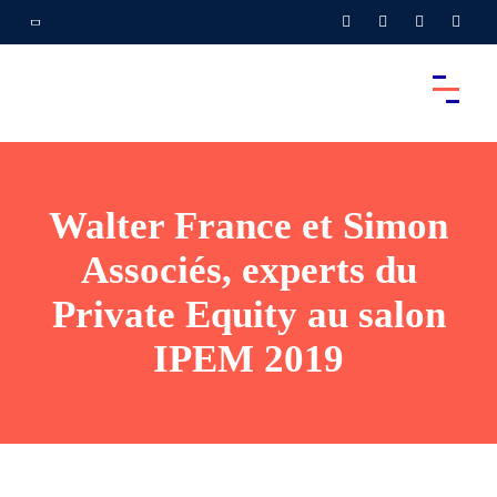
Walter France et Simon
Associés, experts du
Private Equity au salon
IPEM 2019